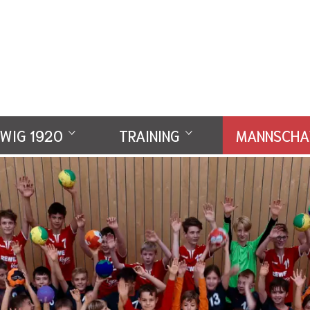
WIG 1920
TRAINING
MANNSCHA
Verein
Trainingsablauf
B-Jugend
werden
Trainingszeiten
C-Jugend
D-Jugend 1
D-Jugend 2