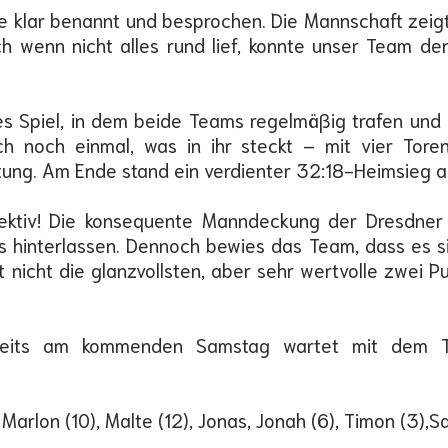
e klar benannt und besprochen. Die Mannschaft zeigte
h wenn nicht alles rund lief, konnte unser Team de
nes Spiel, in dem beide Teams regelmäßig trafen und
h noch einmal, was in ihr steckt – mit vier Tore
tung. Am Ende stand ein verdienter 32:18-Heimsieg a
effektiv! Die konsequente Manndeckung der Dresdne
ss hinterlassen. Dennoch bewies das Team, dass es s
t nicht die glanzvollsten, aber sehr wertvolle zwei 
ereits am kommenden Samstag wartet mit dem T
ll, Marlon (10), Malte (12), Jonas, Jonah (6), Timon (3),S