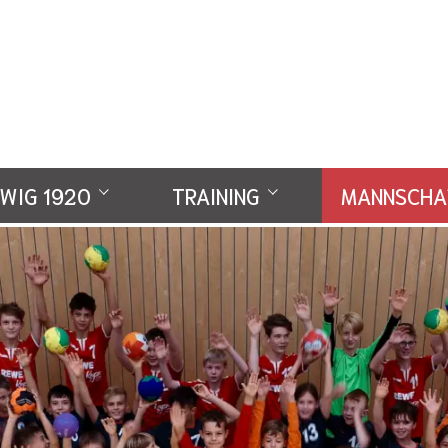
WIG 1920
TRAINING
MANNSCHA
Verein
Trainingsablauf
B-Jugend
werden
Trainingszeiten
C-Jugend
D-Jugend 1
D-Jugend 2