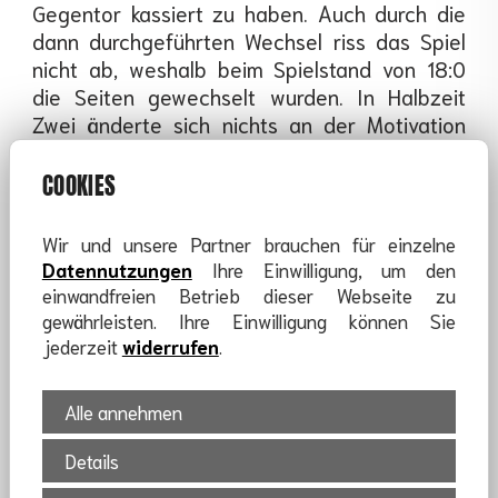
Gegentor kassiert zu haben. Auch durch die
dann durchgeführten Wechsel riss das Spiel
nicht ab, weshalb beim Spielstand von 18:0
die Seiten gewechselt wurden. In Halbzeit
Zwei änderte sich nichts an der Motivation
und das Spiel wurde mit der eingeforderten
Seriosität heruntergespielt. Am Ende war ein
COOKIES
36:0-Sieg zu feiern.
Wir und unsere Partner brauchen für einzelne
Allerdings konnte nicht lange gefeiert werden,
Datennutzungen
Ihre Einwilligung, um den
da anschließend gleich das zweite Spiel
einwandfreien Betrieb dieser Webseite zu
gewährleisten. Ihre Einwilligung können Sie
anstand. Aber auch hier starteten unsere Kids
jederzeit
widerrufen
.
eindrucksvoll und nach sechs Minuten stand
es 11:0. bis zur Halbzeit wurde die
Anzeigetafel auf 21:2 gestellt. Nach der
Alle annehmen
Pause und nach einigen Wechseln in der
Aufstellung wurde weiter Freude am Spiel
Details
gezeigt. Auch durch schöne Abspiele wurden