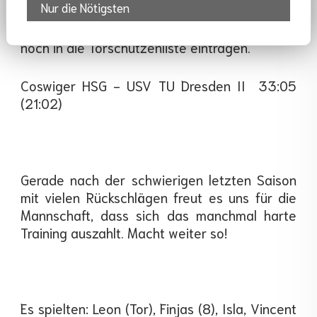
Nur die Nötigsten
weitere 12 Tore erzielt, und lediglich 3
zugelassen. Unser Niklas konnte sich auch
noch in die Torschützenliste eintragen.
Coswiger HSG - USV TU Dresden II 33:05
(21:02)
Gerade nach der schwierigen letzten Saison
mit vielen Rückschlägen freut es uns für die
Mannschaft, dass sich das manchmal harte
Training auszahlt. Macht weiter so!
Es spielten: Leon (Tor), Finjas (8), Isla, Vincent