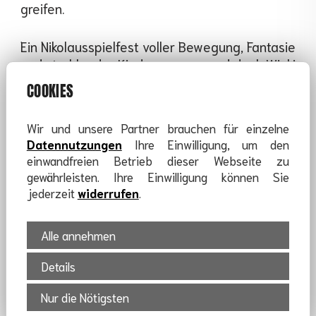
greifen.
Ein Nikolausspielfest voller Bewegung, Fantasie
und strahlender Kinderaugen – und dank Wicki
und seiner vielen Helfer konnte der
COOKIES
Weihnachtsmann am Ende doch noch
entspannt in die Adventszeit starten.
Wir und unsere Partner brauchen für einzelne
Datennutzungen
Ihre Einwilligung, um den
einwandfreien Betrieb dieser Webseite zu
gewährleisten. Ihre Einwilligung können Sie
jederzeit
widerrufen
.
Alle annehmen
Details
Nur die Nötigsten