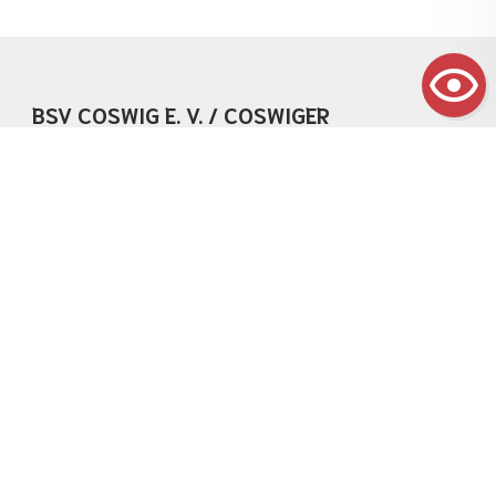
BSV COSWIG E. V. / COSWIGER
HANDBALLSPIELGEMEINSCHAFT
Moritzburger Straße 10b
01640 Coswig
Telefon:
017632664790
E-Mail:
info@handball-coswig.de
Kontakt
Impressum
Datenschutz
Barrierefreiheit
Webdesign &
Folge uns
Seo
auf:
www.myartside.de