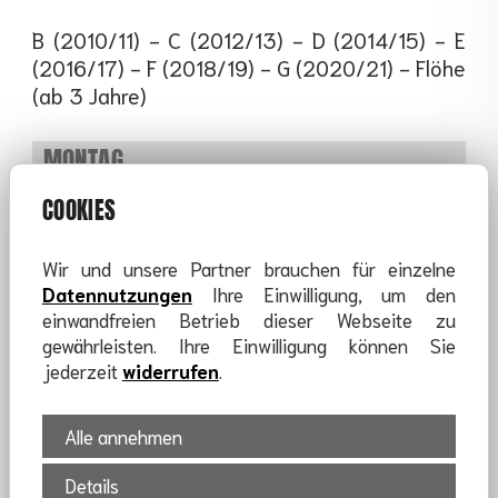
B (2010/11) - C (2012/13) - D (2014/15) - E
(2016/17) - F (2018/19) - G (2020/21) - Flöhe
(ab 3 Jahre)
MONTAG
16:00 - 17:15
SH Spitzgrund
COOKIES
17:15 - 18:30
SH Spitzgrund
18:00 - 19:30
SH Gymnasium
Wir und unsere Partner brauchen für einzelne
Datennutzungen
Ihre Einwilligung, um den
MITTWOCH
einwandfreien Betrieb dieser Webseite zu
17:00 - 18:00
SH GS Mitte
gewährleisten. Ihre Einwilligung können Sie
jederzeit
widerrufen
.
16:30 - 18:30
SH Spitzgrund
DONNERSTAG
Alle annehmen
16:00 - 17:30
SH GS Mitte
16:00 - 17:30
SH Leonhard Frank OS
Details