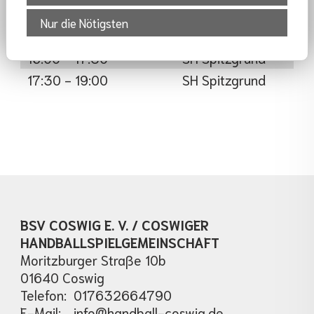
18:00 - 20:00
SH Gymnasium
Nur die Nötigsten
FREITAG
16:00 - 17:30
SH Spitzgrund
17:30 - 19:00
SH Spitzgrund
BSV COSWIG E. V. / COSWIGER
HANDBALLSPIELGEMEINSCHAFT
Moritzburger Straße 10b
01640 Coswig
Telefon:
017632664790
E-Mail:
info@handball-coswig.de